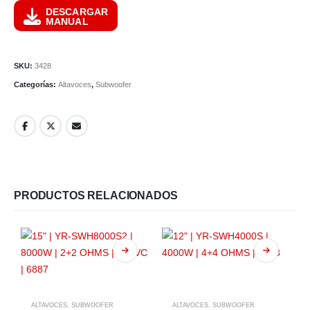
DESCARGAR
MANUAL
SKU:
3428
Categorías:
Altavoces
,
Subwoofer
PRODUCTOS RELACIONADOS
ALTAVOCES
,
SUBWOOFER
ALTAVOCES
,
SUBWOOFER