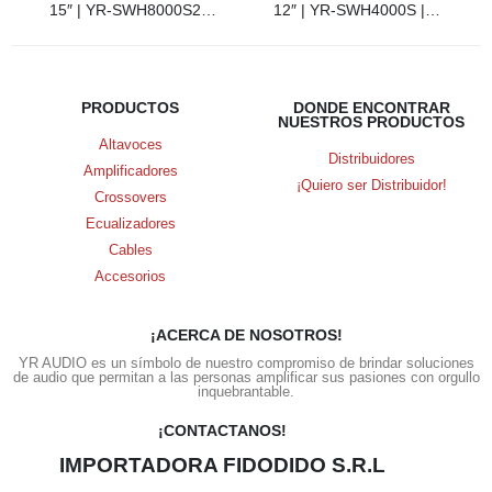
15″ | YR-SWH8000S2 | 8000W | 2+2 OHMS | 4.5″VC | 6887
12″ | YR-SWH4000S | 4000W | 4+4 OHMS | 4208
PRODUCTOS
DONDE ENCONTRAR
NUESTROS PRODUCTOS
Altavoces
Distribuidores
Amplificadores
¡Quiero ser Distribuidor!
Crossovers
Ecualizadores
Cables
Accesorios
¡ACERCA DE NOSOTROS!
YR AUDIO es un símbolo de nuestro compromiso de brindar soluciones
de audio que permitan a las personas amplificar sus pasiones con orgullo
inquebrantable.
¡CONTACTANOS!
IMPORTADORA FIDODIDO S.R.L