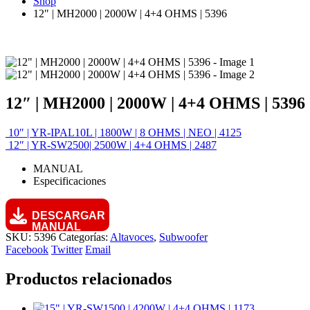
Shop
12″ | MH2000 | 2000W | 4+4 OHMS | 5396
12″ | MH2000 | 2000W | 4+4 OHMS | 5396
10″ | YR-IPAL10L | 1800W | 8 OHMS | NEO | 4125
12″ | YR-SW2500| 2500W | 4+4 OHMS | 2487
MANUAL
Especificaciones
DESCARGAR
MANUAL
SKU:
5396
Categorías:
Altavoces
,
Subwoofer
Facebook
Twitter
Email
Productos relacionados