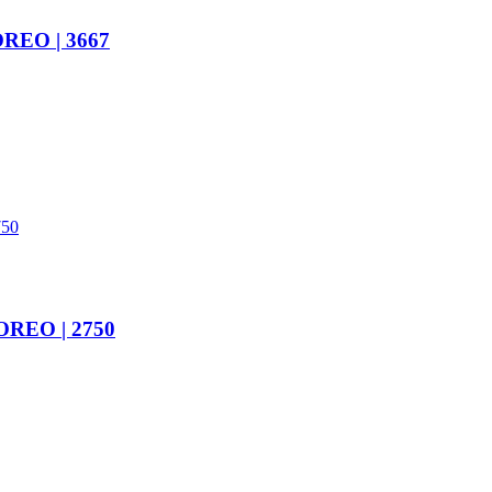
REO | 3667
OREO | 2750