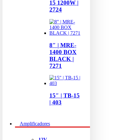
15 1200W |
2724
8″ | MRE-
1400 BOX
BLACK |
7271
15″ | TB-15
| 403
Amplificadores
12V