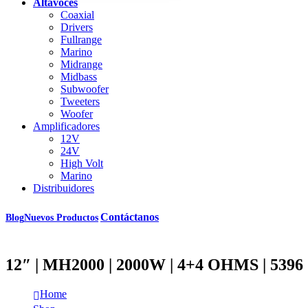
Altavoces
Coaxial
Drivers
Fullrange
Marino
Midrange
Midbass
Subwoofer
Tweeters
Woofer
Amplificadores
12V
24V
High Volt
Marino
Distribuidores
Contáctanos
Blog
Nuevos Productos
12″ | MH2000 | 2000W | 4+4 OHMS | 5396
Home