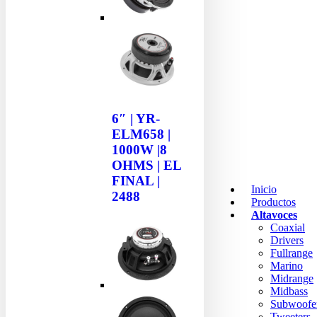
6″ | YR-
ELM658 |
1000W |8
OHMS | EL
FINAL |
Inicio
2488
Productos
Altavoces
Coaxial
Drivers
Fullrange
Marino
Midrange
Midbass
Subwoofe
Tweeters