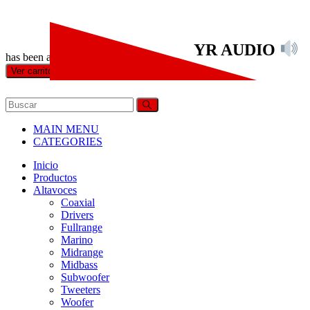
YR AUDIO
has been added to your cart.
Finalizar compra
Ver carrito
MAIN MENU
CATEGORIES
Inicio
Productos
Altavoces
Coaxial
Drivers
Fullrange
Marino
Midrange
Midbass
Subwoofer
Tweeters
Woofer