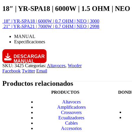
18″ | YR-SPA18 | 6000W | 1.5 OHM | NEO 
18″ | YR-SPA18 | 6000W | 0.7 OHM | NEO | 3000
21″ | YR-SPA21 | 7000W | 0.7 OHM | NEO | 2998
MANUAL
Especificaciones
DESCARGAR
MANUAL
SKU:
3425
Categorías:
Altavoces
,
Woofer
Facebook
Twitter
Email
Productos relacionados
PRODUCTOS
DOND
Altavoces
Amplificadores
Crossovers
Ecualizadores
Cables
Accesorios