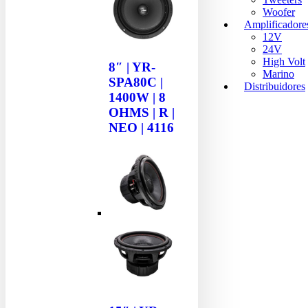
Woofer
Amplificadore
12V
24V
High Volt
8″ | YR-
Marino
SPA80C |
Distribuidores
1400W | 8
OHMS | R |
NEO | 4116