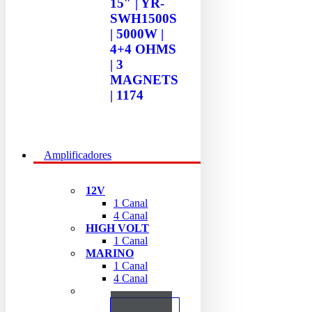
15″ | YR-
SWH1500S
| 5000W |
4+4 OHMS
| 3
MAGNETS
| 1174
Amplificadores
12V
1 Canal
4 Canal
HIGH VOLT
1 Canal
MARINO
1 Canal
4 Canal