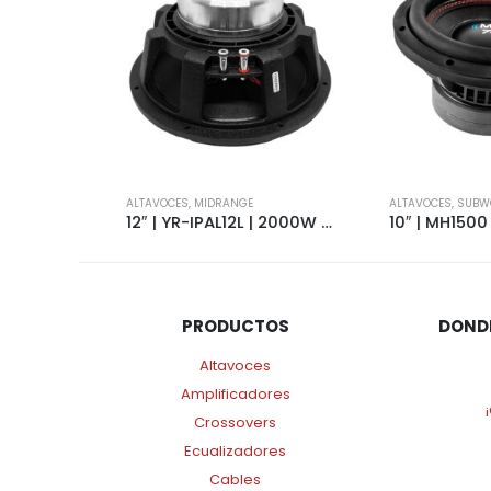
ALTAVOCES
,
MIDRANGE
ALTAVOCES
,
SUBWOOF
10″ | YR-SW1000 | 1000W | 4+4 OHMS | SLIM | 3428
12″ | YR-IPAL12L | 2000W | 8 OHMS | NEO | 4079
PRODUCTOS
DOND
Altavoces
Amplificadores
Crossovers
Ecualizadores
Cables