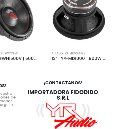
BWOOFER
ALTAVOCES
,
MIDRANGE
ALTAVOC
15″ | YR-SWH1500V | 5000W | 4+4 OHMS | 3 MAGNETS | 7149
12″ | YR-MD1000 | 800W | 4 OHMS | ECO | 1829
¡CONTACTANOS!
OS!
IMPORTADORA FIDODIDO
nuestro
S.R.L
iones de
ersonas
orgullo