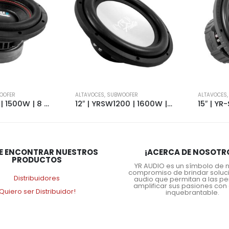
ER
ALTAVOCES
,
SUBWOOFER
ALTAVOCES
,
SU
10″ | MH1500 | 1500W | 8 OHMS | 5395
12″ | YRSW1200 | 1600W | 4+4 OHMS | SLIM | 1172
E ENCONTRAR NUESTROS
¡ACERCA DE NOSOTR
PRODUCTOS
YR AUDIO es un símbolo de 
compromiso de brindar soluc
Distribuidores
audio que permitan a las p
amplificar sus pasiones con 
¡Quiero ser Distribuidor!
inquebrantable.