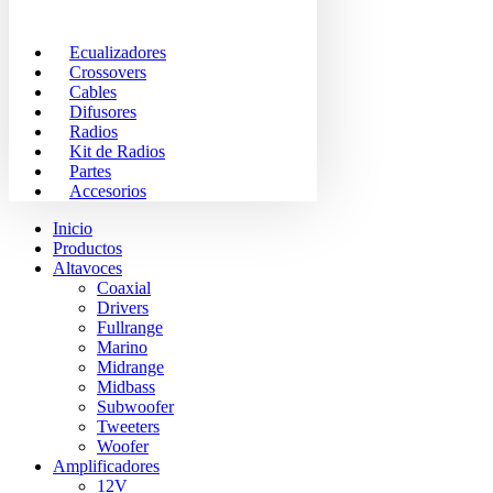
Ecualizadores
Crossovers
Cables
Difusores
Radios
Kit de Radios
Partes
Accesorios
Inicio
Productos
Altavoces
Coaxial
Drivers
Fullrange
Marino
Midrange
Midbass
Subwoofer
Tweeters
Woofer
Amplificadores
12V