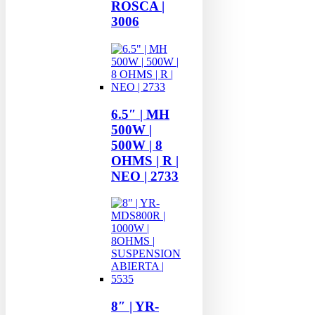
ROSCA |
3006
6.5″ | MH
500W |
500W | 8
OHMS | R |
NEO | 2733
8″ | YR-