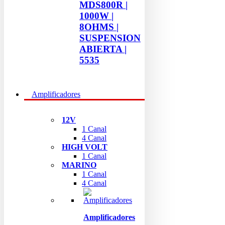
MDS800R |
1000W |
8OHMS |
SUSPENSION
ABIERTA |
5535
Amplificadores
12V
1 Canal
4 Canal
HIGH VOLT
1 Canal
MARINO
1 Canal
4 Canal
Amplificadores