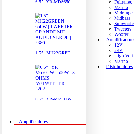
Fullrange
6.5″ | YR-MDS650R |850W | 8OHMS | LA SUSPENSION ABIERTA | 5533
Marino
Midrange
Midbass
Subwoofe
Tweeters
Woofer
Amplificadore
12V
24V
1.5″ | MH22GREEN | 650W | TWEETER GRANDE MH AUDIO VERDE | 2386
High Volt
Marino
Distribuidores
6.5″ | YR-M650TW | 500W | 8 OHMS |W/TWEETER | 2202
Amplificadores