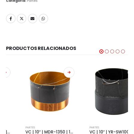
Categoría:
Partes
PRODUCTOS RELACIONADOS
PARTES
PARTES
VC | 10″ | MDR-1350 | 1350W | 8 OHMS | WITH DRIVER | 5436
VC | 10″ | YR-SW1000 | 1000W | 4+4 OHMS | SLIM | 4119