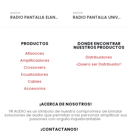
RADIOS
RADIOS
RADIO PANTALLA ELANTRA/AVANTE ORIGINAL 1 | 1353
RADIO PANTALLA UNIVERSAL 7″ PLANO | 2455
PRODUCTOS
DONDE ENCONTRAR
NUESTROS PRODUCTOS
Altavoces
Distribuidores
Amplificadores
¡Quiero ser Distribuidor!
Crossovers
Ecualizadores
Cables
Accesorios
¡ACERCA DE NOSOTROS!
YR AUDIO es un símbolo de nuestro compromiso de brindar
soluciones de audio que permitan a las personas amplificar sus
pasiones con orgullo inquebrantable.
¡CONTACTANOS!