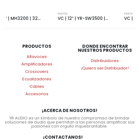
PARTES
PARTES
VC | 12″ | YR-SW3500 | 3500W | 4+4 OHMS | 5531
VC | 10″ | YR-IPAL10L | 1800W | 8 OHMS | NEO | 4127
PRODUCTOS
DONDE ENCONTRAR
NUESTROS PRODUCTOS
Altavoces
Distribuidores
Amplificadores
¡Quiero ser Distribuidor!
Crossovers
Ecualizadores
Cables
Accesorios
¡ACERCA DE NOSOTROS!
YR AUDIO es un símbolo de nuestro compromiso de brindar
soluciones de audio que permitan a las personas amplificar sus
pasiones con orgullo inquebrantable.
¡CONTACTANOS!