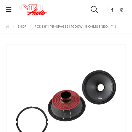
SHOP
RCK | 6″ | YR-SPA65B | 1000W | 8 OHMS | NEO | 4111