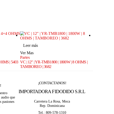
Leer más
Leer más
Ver Mas
Ver Mas
Partes
Partes
 OHMS | 5403
VC | 12″ | YR-TMB1800 | 1800W | 8 OHMS |
VC | 10″ | T
TAMBOREO | 3682
TAMBOREO |
¡CONTACTANOS!
!
IMPORTADORA FIDODIDO S.R.L
estro
 audio que
Carretera La Rosa, Moca
s pasiones
Rep. Dominicana
.
Tel.: 809-578-1310