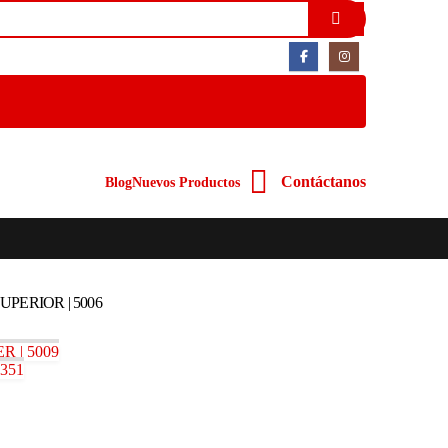
Contáctanos
Blog
Nuevos Productos
SUPERIOR | 5006
R | 5009
5351