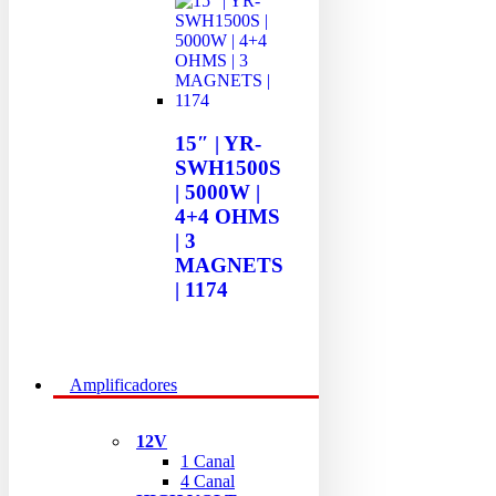
15″ | YR-
SWH1500S
| 5000W |
4+4 OHMS
| 3
MAGNETS
| 1174
Amplificadores
12V
1 Canal
4 Canal