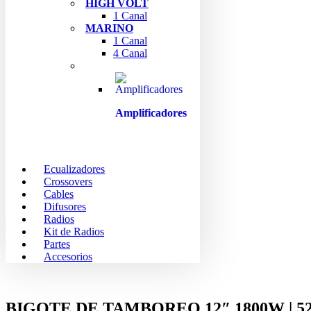
HIGH VOLT
1 Canal
MARINO
1 Canal
4 Canal
Amplificadores
Ecualizadores
Crossovers
Cables
Difusores
Radios
Kit de Radios
Partes
Accesorios
BIGOTE DE TAMBOREO 12″ 1800W | 5