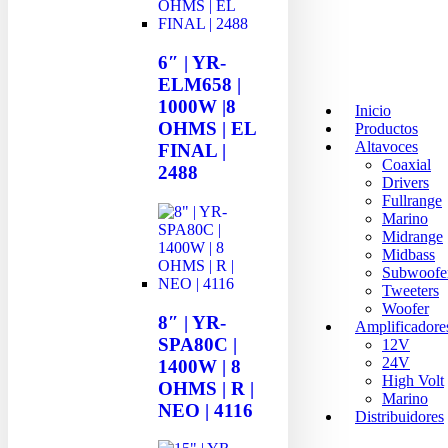
6″ | YR-
ELM658 |
1000W |8
Inicio
OHMS | EL
Productos
Altavoces
FINAL |
Coaxial
2488
Drivers
Fullrange
Marino
Midrange
Midbass
Subwoofe
Tweeters
Woofer
8″ | YR-
Amplificadore
SPA80C |
12V
24V
1400W | 8
High Volt
OHMS | R |
Marino
NEO | 4116
Distribuidores