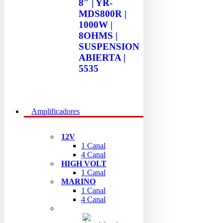
8″ | YR-
MDS800R |
1000W |
8OHMS |
SUSPENSION
ABIERTA |
5535
Amplificadores
12V
1 Canal
4 Canal
HIGH VOLT
1 Canal
MARINO
1 Canal
4 Canal