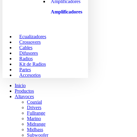
Amplificadores
Ecualizadores
Crossovers
Cables
Difusores
Radios
Kit de Radios
Partes
Accesorios
Inicio
Productos
Altavoces
Coaxial
Drivers
Fullrange
Marino
Midrange
Midbass
Subwoofer