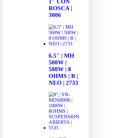
1″ CON
ROSCA |
3006
6.5″ | MH
500W |
500W | 8
OHMS | R |
NEO | 2733