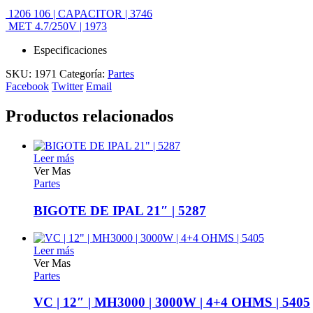
1206 106 | CAPACITOR | 3746
MET 4.7/250V | 1973
Especificaciones
SKU:
1971
Categoría:
Partes
Facebook
Twitter
Email
Productos relacionados
Leer más
Ver Mas
Partes
BIGOTE DE IPAL 21″ | 5287
Leer más
Ver Mas
Partes
VC | 12″ | MH3000 | 3000W | 4+4 OHMS | 5405