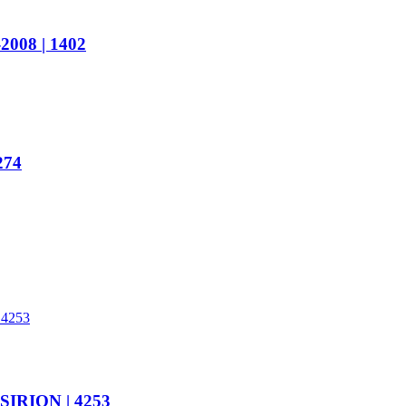
008 | 1402
274
IRION | 4253