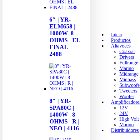
6″ | YR-
ELM658 |
1000W |8
Inicio
OHMS | EL
Productos
Altavoces
FINAL |
Coaxial
2488
Drivers
Fullrange
Marino
Midrange
Midbass
Subwoofe
Tweeters
Woofer
8″ | YR-
Amplificadore
SPA80C |
12V
24V
1400W | 8
High Volt
OHMS | R |
Marino
NEO | 4116
Distribuidores