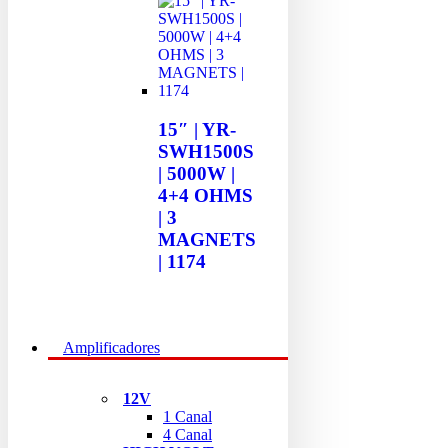
15″ | YR-
SWH1500S
| 5000W |
4+4 OHMS
| 3
MAGNETS
| 1174
Amplificadores
12V
1 Canal
4 Canal