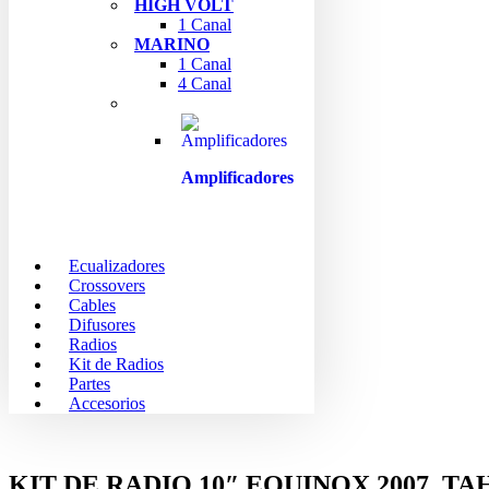
HIGH VOLT
1 Canal
MARINO
1 Canal
4 Canal
Amplificadores
Ecualizadores
Crossovers
Cables
Difusores
Radios
Kit de Radios
Partes
Accesorios
KIT DE RADIO 10″ EQUINOX 2007, TAHO