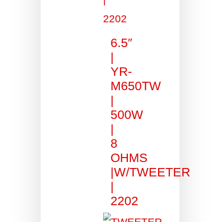
6.5″
|
YR-
M650TW
|
500W
|
8
OHMS
|W/TWEETER
|
2202