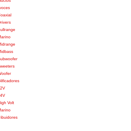
ductos
avoces
oaxial
rivers
ullrange
arino
idrange
idbass
ubwoofer
weeters
oofer
ificadores
12V
24V
igh Volt
arino
ribuidores