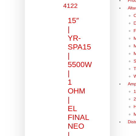
Pro
Alt
C
15″
D
|
F
YR-
M
SPA15
M
M
|
S
5500W
T
|
W
1
Ampl
OHM
|
H
EL
M
FINAL
Dist
NEO
|