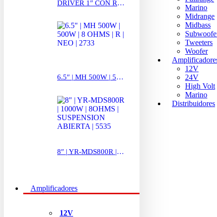
DRIVER 1″ CON ROSCA | 3006
Marino
Midrange
Midbass
Subwoofe
Tweeters
Woofer
Amplificadore
12V
24V
6.5″ | MH 500W | 500W | 8 OHMS | R | NEO | 2733
High Volt
Marino
Distribuidores
8″ | YR-MDS800R | 1000W | 8OHMS | SUSPENSION ABIERTA | 5535
Amplificadores
12V