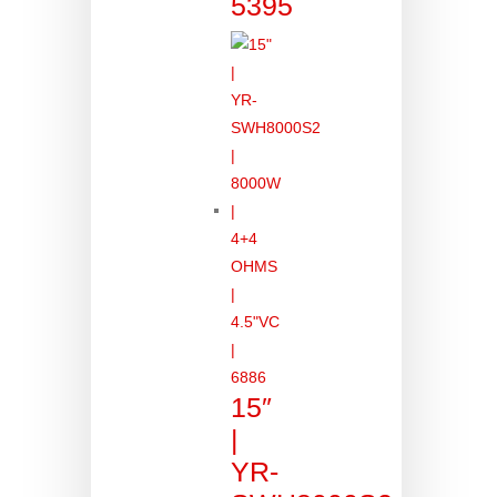
5395
15″
|
YR-