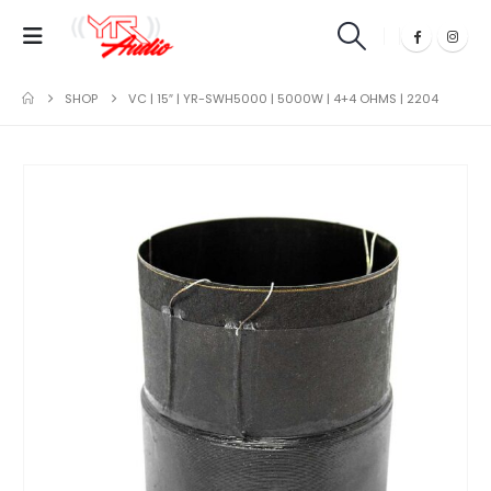
SHOP
VC | 15″ | YR-SWH5000 | 5000W | 4+4 OHMS | 2204