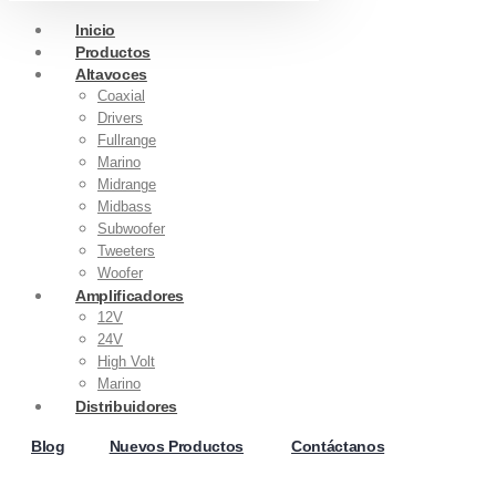
Inicio
Productos
Altavoces
Coaxial
Drivers
Fullrange
Marino
Midrange
Midbass
Subwoofer
Tweeters
Woofer
Amplificadores
12V
24V
High Volt
Marino
Distribuidores
Blog
Nuevos Productos
Contáctanos